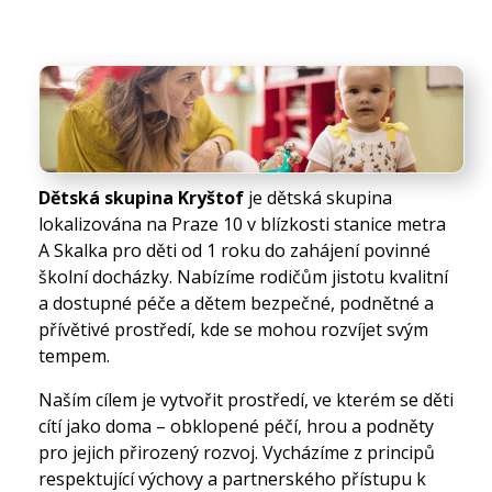
Příměstské tábory
Dětské skupiny
Táborová osada Petrklíč
Kontakt
Dětská skupina Kryštof
je dětská skupina
lokalizována na Praze 10 v blízkosti stanice metra
A Skalka pro děti od 1 roku do zahájení povinné
školní docházky. Nabízíme rodičům jistotu kvalitní
a dostupné péče a dětem bezpečné, podnětné a
přívětivé prostředí, kde se mohou rozvíjet svým
tempem.
Naším cílem je vytvořit prostředí, ve kterém se děti
cítí jako doma – obklopené péčí, hrou a podněty
pro jejich přirozený rozvoj. Vycházíme z principů
respektující výchovy a partnerského přístupu k