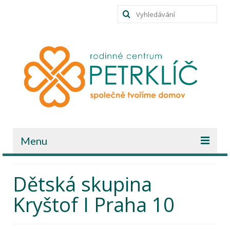
Výsledky
pro:
Menu
Úvodní stránka
Dětská skupina
O nás
Kryštof I Praha 10
Kariéra